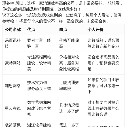
现各种 所以，选择一家沟通效率高的公司，是非常必要的。 想想看，
你提出的问题能及时得到回复，这感觉多好！
说了这么多，也该说说我收集到的一些信息了，纯属个人看法，仅供
参考哈！ 毕竟每个人的需求不一样，适合我的，未必适合你。
公司名称
优点
缺点
个人评价
易百讯科
案例丰富，经
价格可能偏
比较成熟，适合预
技
验丰富
高
算比较充裕的企业
专注高端网站
价格相对较
适合追求高品质的
蒙特网站
建设，设计精
高，服务对
用户，预算也要充
美
象比较高端
足
如果你的项目比较
技术实力强，
可能沟通效
翱思网络
复杂，可以考虑一
服务态度不错
率略慢
下
数字营销和网
对于想要同时提升
具体情况需
星云在线
站建设结合紧
线上营销效果的公
进一步了解
密
司比较合适
极简慕枫
浙江较早建站
需进一步了