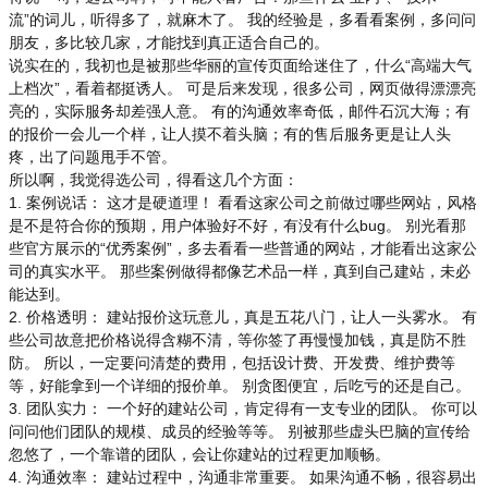
流”的词儿，听得多了，就麻木了。 我的经验是，多看看案例，多问问
朋友，多比较几家，才能找到真正适合自己的。
说实在的，我初也是被那些华丽的宣传页面给迷住了，什么“高端大气
上档次”，看着都挺诱人。 可是后来发现，很多公司，网页做得漂漂亮
亮的，实际服务却差强人意。 有的沟通效率奇低，邮件石沉大海；有
的报价一会儿一个样，让人摸不着头脑；有的售后服务更是让人头
疼，出了问题甩手不管。
所以啊，我觉得选公司，得看这几个方面：
1. 案例说话： 这才是硬道理！ 看看这家公司之前做过哪些网站，风格
是不是符合你的预期，用户体验好不好，有没有什么bug。 别光看那
些官方展示的“优秀案例”，多去看看一些普通的网站，才能看出这家公
司的真实水平。 那些案例做得都像艺术品一样，真到自己建站，未必
能达到。
2. 价格透明： 建站报价这玩意儿，真是五花八门，让人一头雾水。 有
些公司故意把价格说得含糊不清，等你签了再慢慢加钱，真是防不胜
防。 所以，一定要问清楚的费用，包括设计费、开发费、维护费等
等，好能拿到一个详细的报价单。 别贪图便宜，后吃亏的还是自己。
3. 团队实力： 一个好的建站公司，肯定得有一支专业的团队。 你可以
问问他们团队的规模、成员的经验等等。 别被那些虚头巴脑的宣传给
忽悠了，一个靠谱的团队，会让你建站的过程更加顺畅。
4. 沟通效率： 建站过程中，沟通非常重要。 如果沟通不畅，很容易出