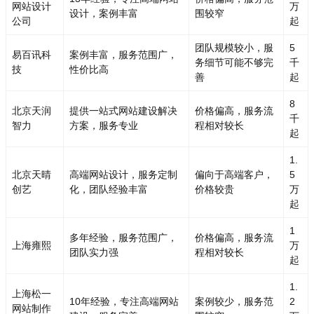
网站设计
万
设计，案例丰富
围较窄
公司
起
团队规模较小，服
5
易百讯科
案例丰富，服务范围广，
务细节可能不够完
千
技
性价比高
善
起
8
北京天润
提供一站式网站建设解决
价格偏高，服务流
千
智力
方案，服务专业
程相对较长
起
1.
北京天晴
高端网站设计，服务定制
偏向于高端客户，
5
创艺
化，团队经验丰富
价格较贵
万
起
1
多年经验，服务范围广，
价格偏高，服务流
上海雍熙
万
团队实力强
程相对较长
起
1.
上海松一
10年经验，专注高端网站
案例较少，服务范
2
网站制作