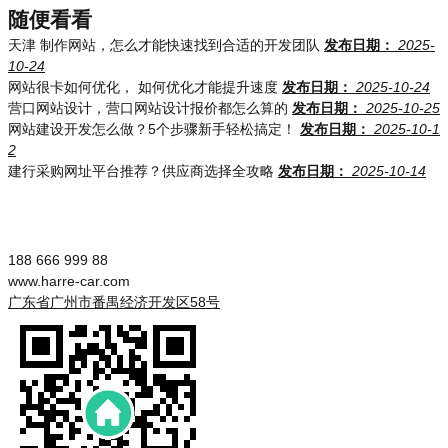
随便看看
天津 制作网站，怎么才能快速找到合适的开发团队
发布日期：
2025-
10-24
网站很卡如何优化， 如何优化才能提升速度
发布日期：
2025-10-24
营口网站设计，营口网站设计报价都怎么算的
发布日期：
2025-10-25
网站建设开发怎么做？5个步骤新手轻松搞定！
发布日期：
2025-10-1
2
建行采购网址平台推荐？供应商选择全攻略
发布日期：
2025-10-14
188 666 999 88
www.harre-car.com
广东省广州市番禺经济开发区58号