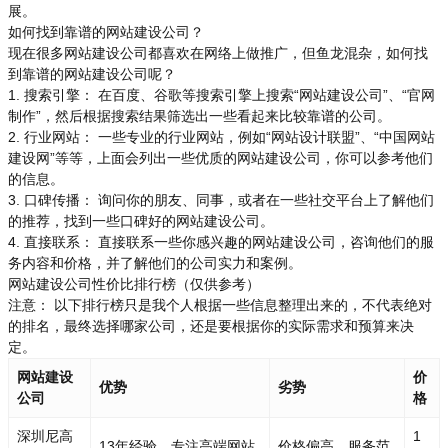
展。
如何找到靠谱的网站建设公司？
现在很多网站建设公司都喜欢在网络上做推广，但鱼龙混杂，如何找
到靠谱的网站建设公司呢？
1. 搜索引擎： 在百度、谷歌等搜索引擎上搜索“网站建设公司”、“官网
制作”，然后根据搜索结果筛选出一些看起来比较靠谱的公司。
2. 行业网站： 一些专业的行业网站，例如“网站设计联盟”、“中国网站
建设网”等等，上面会列出一些优质的网站建设公司，你可以参考他们
的信息。
3. 口碑传播： 询问你的朋友、同事，或者在一些社交平台上了解他们
的推荐，找到一些口碑好的网站建设公司。
4. 直接联系： 直接联系一些你感兴趣的网站建设公司，咨询他们的服
务内容和价格，并了解他们的公司实力和案例。
网站建设公司性价比排行榜（仅供参考）
注意： 以下排行榜只是我个人根据一些信息整理出来的，不代表绝对
的排名，最终选择哪家公司，还是要根据你的实际需求和预算来决
定。
网站建设
价
优势
劣势
公司
格
深圳尼高
1
13年经验，专注高端网站
价格偏高，服务范