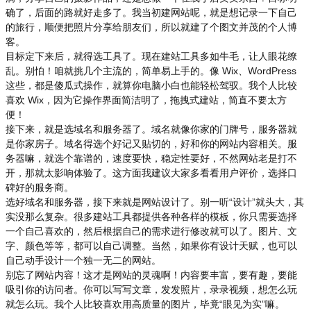
确了，后面的路就好走多了。我当初建网站呢，就是想记录一下自己
的旅行，顺便把照片分享给朋友们，所以就建了个图文并茂的个人博
客。
目标定下来后，就得选工具了。现在建站工具多如牛毛，让人眼花缭
乱。别怕！咱就挑几个主流的，简单易上手的。像 Wix、WordPress
这些，都是傻瓜式操作，就算你电脑小白也能轻松驾驭。我个人比较
喜欢 Wix，因为它操作界面简洁明了，拖拽式建站，简直不要太方
便！
接下来，就是选域名和服务器了。域名就像你家的门牌号，服务器就
是你家房子。域名得选个好记又贴切的，好和你的网站内容相关。服
务器嘛，就选个靠谱的，速度要快，稳定性要好，不然网站老是打不
开，那就太影响体验了。这方面我建议大家多看看用户评价，选择口
碑好的服务商。
选好域名和服务器，接下来就是网站设计了。别一听“设计”就头大，其
实没那么复杂。很多建站工具都提供各种各样的模板，你只需要选择
一个自己喜欢的，然后根据自己的需求进行修改就可以了。图片、文
字、颜色等等，都可以自己调整。当然，如果你有设计天赋，也可以
自己动手设计一个独一无二的网站。
别忘了网站内容！这才是网站的灵魂啊！内容要丰富，要有趣，要能
吸引你的访问者。你可以写写文章，发发照片，录录视频，想怎么玩
就怎么玩。我个人比较喜欢用高质量的图片，毕竟“眼见为实”嘛。