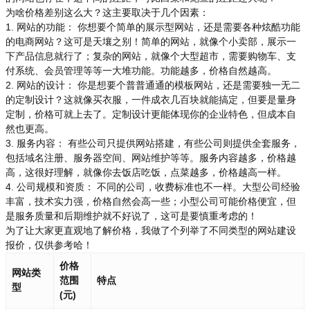
为啥价格差别这么大？这主要取决于几个因素：
1. 网站的功能： 你想要个简单的展示型网站，还是需要各种炫酷功能
的电商网站？这可是天壤之别！简单的网站，就像个小卖部，展示一
下产品信息就行了；复杂的网站，就像个大型超市，需要购物车、支
付系统、会员管理等等一大堆功能。功能越多，价格自然越高。
2. 网站的设计： 你是想要个普普通通的模板网站，还是需要独一无二
的定制设计？这就像买衣服，一件成衣几百块就能搞定，但要是量身
定制，价格可就上去了。定制设计更能体现你的企业特色，但成本自
然也更高。
3. 服务内容： 有些公司只提供网站搭建，有些公司则提供全套服务，
包括域名注册、服务器空间、网站维护等等。服务内容越多，价格越
高，这很好理解，就像你去饭店吃饭，点菜越多，价格越高一样。
4. 公司规模和资质： 不同的公司，收费标准也不一样。大型公司经验
丰富，技术实力强，价格自然会高一些；小型公司可能价格便宜，但
是服务质量和后期维护就不好说了，这可是要慎重考虑的！
为了让大家更直观地了解价格，我做了个列举了不同类型的网站建设
报价，仅供参考哈！
价格
网站类
范围
特点
型
(元)