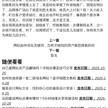
但顾客回头率慢慢上去了，算是轻松掌握了咋省钱推广。我现在明白
了，品牌推广说白了就是别想太复杂。啥高大上计划？屁！从小处入
手，盯住客户需求就行。难点在动手时总掉链子，像我那个胶水事
儿，笑死人。但试错了就懂调整，这才是王道。
现在我再搞类似策划，就稳多了。经验教我的：步骤都得走齐，少一
步就可能全黄。对了，结尾唠叨下，干这玩意儿没捷径，你得亲力亲
为摔跤几回才行。
上一篇
网站如何优化关键词，怎样才能找到用户最想搜索的词
下一篇
暂无
随便看看
自己建网站卖产品赚钱吗？详细步骤及技巧分享
发布日期：
2025-10-
25
如何快速搭建一套二级域名网站？超详细图文教程
发布日期：
2025-1
0-28
服装设计网站大全：找到你心仪的服装设计资源！
发布日期：
2025-1
0-25
岳阳建设网站步骤有哪些？5分钟搞懂从零搭建流程
发布日期：
2025-
10-18