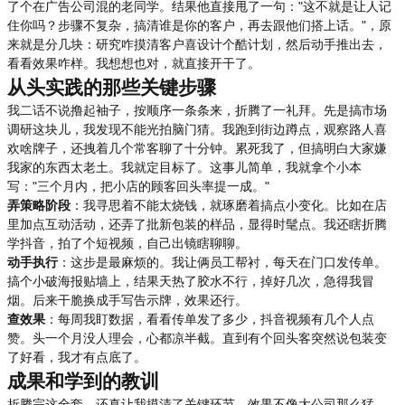
了个在广告公司混的老同学。结果他直接甩了一句："这不就是让人记
住你吗？步骤不复杂，搞清谁是你的客户，再去跟他们搭上话。"，原
来就是分几块：研究咋摸清客户喜设计个酷计划，然后动手推出去，
看看效果咋样。我想想也对，就直接开干了。
从头实践的那些关键步骤
我二话不说撸起袖子，按顺序一条条来，折腾了一礼拜。先是搞市场
调研这块儿，我发现不能光拍脑门猜。我跑到街边蹲点，观察路人喜
欢啥牌子，还拽着几个常客聊了十分钟。累死我了，但搞明白大家嫌
我家的东西太老土。我就定目标了。这事儿简单，我就拿个小本
写："三个月内，把小店的顾客回头率提一成。"
弄策略阶段
：我寻思着不能太烧钱，就琢磨着搞点小变化。比如在店
里加点互动活动，还弄了批新包装的样品，显得时髦点。我还瞎折腾
学抖音，拍了个短视频，自己出镜瞎聊聊。
动手执行
：这步是最麻烦的。我让俩员工帮衬，每天在门口发传单。
搞个小破海报贴墙上，结果天热了胶水不行，掉好几次，急得我冒
烟。后来干脆换成手写告示牌，效果还行。
查效果
：每周我盯数据，看看传单发了多少，抖音视频有几个人点
赞。头一个月没人理会，心都凉半截。直到有个回头客突然说包装变
了好看，我才有点底了。
成果和学到的教训
折腾完这全套，还真让我摸清了关键环节。效果不像大公司那么猛，