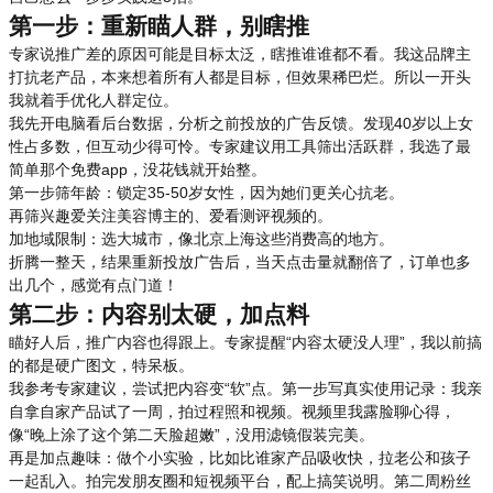
第一步：重新瞄人群，别瞎推
专家说推广差的原因可能是目标太泛，瞎推谁谁都不看。我这品牌主
打抗老产品，本来想着所有人都是目标，但效果稀巴烂。所以一开头
我就着手优化人群定位。
我先开电脑看后台数据，分析之前投放的广告反馈。发现40岁以上女
性占多数，但互动少得可怜。专家建议用工具筛出活跃群，我选了最
简单那个免费app，没花钱就开始整。
第一步筛年龄：锁定35-50岁女性，因为她们更关心抗老。
再筛兴趣爱关注美容博主的、爱看测评视频的。
加地域限制：选大城市，像北京上海这些消费高的地方。
折腾一整天，结果重新投放广告后，当天点击量就翻倍了，订单也多
出几个，感觉有点门道！
第二步：内容别太硬，加点料
瞄好人后，推广内容也得跟上。专家提醒“内容太硬没人理”，我以前搞
的都是硬广图文，特呆板。
我参考专家建议，尝试把内容变“软”点。第一步写真实使用记录：我亲
自拿自家产品试了一周，拍过程照和视频。视频里我露脸聊心得，
像“晚上涂了这个第二天脸超嫩”，没用滤镜假装完美。
再是加点趣味：做个小实验，比如比谁家产品吸收快，拉老公和孩子
一起乱入。拍完发朋友圈和短视频平台，配上搞笑说明。第二周粉丝