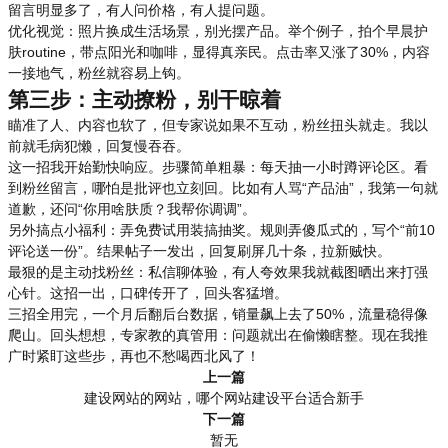
留言明显多了，有人问价格，有人提问题。
优化视觉：照片换成生活场景，别光摆产品。举个例子，拍个早晨护
肤routine，带点阳光和咖啡，显得真亲民。点击率又涨了30%，内容
一接地气，粉丝就容易上钩。
第三步：主动撩粉，别干晾着
瞄准了人、内容也软了，但专家说如果不互动，粉丝扭头就走。我以
前就毛病犯懒，回复慢吞吞。
这一招我开始勤快响应。步骤简单粗暴：每天抽一小时蹲评论区。看
到粉丝留言，哪怕是批评也立刻回。比如有人骂“产品油”，我第一句就
道歉，还问“你用啥肤质？我帮你调调”。
另外搞点小福利：弄免费试用装搞抽奖。规则弄傻瓜式的，写个“前10
评论送一份”。结果帖子一发出，回复刷屏几十条，拉新贼快。
最狠的是主动找粉丝：私信聊体验，有人夸效果我就截图晒出来打强
心针。这招一出，口碑传开了，回头客猛增。
三招全用完，一个月后翻后台数据，销量飙上去了50%，流量稳得像
爬山。回头想想，专家教的真管用：问题就出在偷懒瞎整。现在我推
广时紧盯这些步，再也不愁喝西北风了！
上一篇
建设网站的网站，哪个网站建设平台适合新手
下一篇
暂无