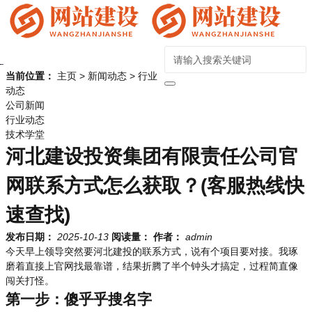
当前位置：
主页
>
新闻动态
>
行业
动态
公司新闻
行业动态
技术学堂
河北建设投资集团有限责任公司官
网联系方式怎么获取？(客服热线快
速查找)
发布日期：
2025-10-13
阅读量：
作者：
admin
今天早上领导突然要河北建投的联系方式，说有个项目要对接。我琢
磨着直接上官网找最靠谱，结果折腾了半个钟头才搞定，过程简直像
闯关打怪。
第一步：傻乎乎搜名字