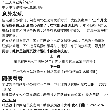
等三天内业务部初审
重大事项得带着公章来现场
意外发现
挂电话前多嘴问了句官网怎么没写联系方式，大姐笑出声：
“上个月改
版后按钮被压到底层代码里了，技术部还没调上来”
。难怪我找得这么
费劲！临走还悄悄告诉我，急事打总机转666能插队——这经验放平时
哪能挖到。
现在想想挺有意思：国企官网查个电话像解谜游戏，居然靠个隐藏按
钮解决问题。下午把号码报给领导时，他顺口夸了句效率高。
哪是我
厉害，纯粹是被网页设计逼出来的生存技能
。
上一篇
东莞建网站公司哪家好？行内人推荐这三家靠谱选择！
下一篇
广州优秀网站制作公司排名靠前？(最新榜单对比最清晰)
随便看看
宁波靠谱网站制作公司推荐？中小型企业首选这8家
发布日期：
2025-
10-19
河北网站制作公司靠谱吗？看看技术团队就知道答案！
发布日期：
20
25-10-14
精选设计师网站导航官网：助你成为设计大神
发布日期：
2025-10-22