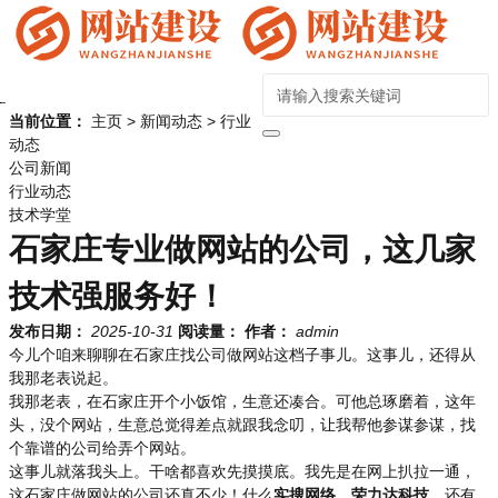
当前位置：
主页
>
新闻动态
>
行业
动态
公司新闻
行业动态
技术学堂
石家庄专业做网站的公司，这几家
技术强服务好！
发布日期：
2025-10-31
阅读量：
作者：
admin
今儿个咱来聊聊在石家庄找公司做网站这档子事儿。这事儿，还得从
我那老表说起。
我那老表，在石家庄开个小饭馆，生意还凑合。可他总琢磨着，这年
头，没个网站，生意总觉得差点就跟我念叨，让我帮他参谋参谋，找
个靠谱的公司给弄个网站。
这事儿就落我头上。干啥都喜欢先摸摸底。我先是在网上扒拉一通，
这石家庄做网站的公司还真不少！什么
实搜网络
，
荣力达科技
，还有