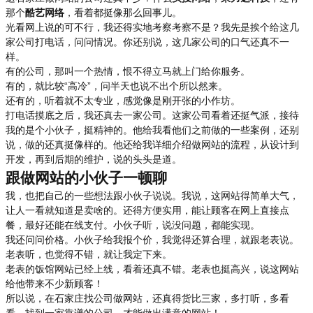
那个
酷艺网络
，看着都挺像那么回事儿。
光看网上说的可不行，我还得实地考察考察不是？我先是挨个给这几
家公司打电话，问问情况。你还别说，这几家公司的口气还真不一
样。
有的公司，那叫一个热情，恨不得立马就上门给你服务。
有的，就比较“高冷”，问半天也说不出个所以然来。
还有的，听着就不太专业，感觉像是刚开张的小作坊。
打电话摸底之后，我还真去一家公司。这家公司看着还挺气派，接待
我的是个小伙子，挺精神的。他给我看他们之前做的一些案例，还别
说，做的还真挺像样的。他还给我详细介绍做网站的流程，从设计到
开发，再到后期的维护，说的头头是道。
跟做网站的小伙子一顿聊
我，也把自己的一些想法跟小伙子说说。我说，这网站得简单大气，
让人一看就知道是卖啥的。还得方便实用，能让顾客在网上直接点
餐，最好还能在线支付。小伙子听，说没问题，都能实现。
我还问问价格。小伙子给我报个价，我觉得还算合理，就跟老表说。
老表听，也觉得不错，就让我定下来。
老表的饭馆网站已经上线，看着还真不错。老表也挺高兴，说这网站
给他带来不少新顾客！
所以说，在石家庄找公司做网站，还真得货比三家，多打听，多看