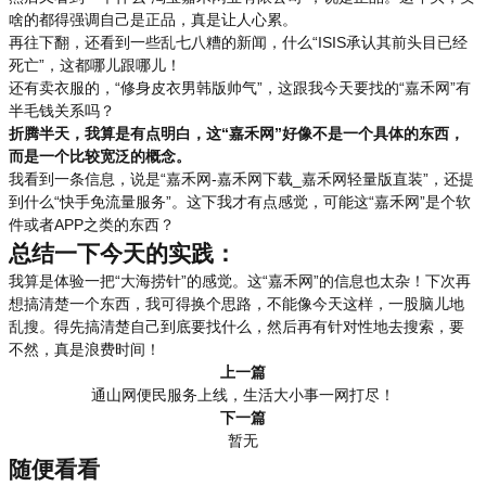
啥的都得强调自己是正品，真是让人心累。
再往下翻，还看到一些乱七八糟的新闻，什么“ISIS承认其前头目已经
死亡”，这都哪儿跟哪儿！
还有卖衣服的，“修身皮衣男韩版帅气”，这跟我今天要找的“嘉禾网”有
半毛钱关系吗？
折腾半天，我算是有点明白，这“嘉禾网”好像不是一个具体的东西，
而是一个比较宽泛的概念。
我看到一条信息，说是“嘉禾网-嘉禾网下载_嘉禾网轻量版直装”，还提
到什么“快手免流量服务”。这下我才有点感觉，可能这“嘉禾网”是个软
件或者APP之类的东西？
总结一下今天的实践：
我算是体验一把“大海捞针”的感觉。这“嘉禾网”的信息也太杂！下次再
想搞清楚一个东西，我可得换个思路，不能像今天这样，一股脑儿地
乱搜。得先搞清楚自己到底要找什么，然后再有针对性地去搜索，要
不然，真是浪费时间！
上一篇
通山网便民服务上线，生活大小事一网打尽！
下一篇
暂无
随便看看