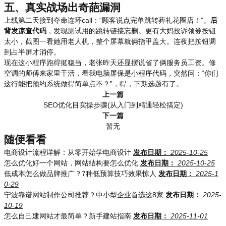
五、真实战场出奇葩漏洞
上线第二天接到夺命连环call：“顾客说点完单跳转葬礼花圈店！”。
后
背发凉查代码
，发现测试用的跳转链接忘删。更有大妈投诉领券按钮
太小，截图一看她用老人机，整个屏幕就俩指甲盖大。连夜把按钮调
到占半屏才消停。
现在这小程序跑得挺稳当，老张昨天还显摆说省了俩服务员工资。修
空调的师傅来家里干活，看我电脑屏保是小程序代码，突然问：“你们
这行能把预约系统做得简单点不？”，得，下期选题有了。
上一篇
SEO优化目实操步骤(从入门到精通轻松搞定)
下一篇
暂无
随便看看
电商设计流程详解：从零开始学电商设计
发布日期：
2025-10-25
怎么优化好一个网站，网站结构要怎么优化
发布日期：
2025-10-25
低成本怎么做品牌推广？7种低预算技巧效果惊人
发布日期：
2025-1
0-29
宁波靠谱网站制作公司推荐？中小型企业首选这8家
发布日期：
2025-
10-19
怎么自己建网站才最简单？新手建站指南
发布日期：
2025-11-01