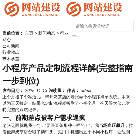
当前位置：
主页
>
新闻动态
>
行业
动态
公司新闻
行业动态
技术学堂
小程序产品定制流程详解(完整指南
一步到位)
发布日期：
2025-11-13
阅读量：
作者：
admin
上个月接了个私活儿，帮开奶茶店的老张弄个小程序点单系统。本来
以为三天搞定，结果光定制流程就折腾了小半个月，今天跟大伙儿唠
唠完整的踩坑记录。
一、前期差点被客户需求逼疯
老张见面就甩我一句：“要跟喜茶那种一样的！”。我
当场血压飙升
，拉
着他蹲奶茶店台聊了俩钟头。先用手机翻出五个不同小程序，让他划