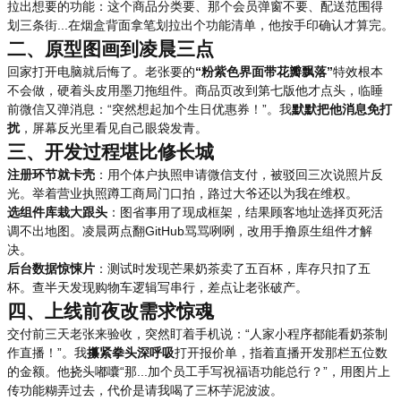
拉出想要的功能：这个商品分类要、那个会员弹窗不要、配送范围得
划三条街...在烟盒背面拿笔划拉出个功能清单，他按手印确认才算完。
二、原型图画到凌晨三点
回家打开电脑就后悔了。老张要的
“粉紫色界面带花瓣飘落”
特效根本
不会做，硬着头皮用墨刀拖组件。商品页改到第七版他才点头，临睡
前微信又弹消息：“突然想起加个生日优惠券！”。我
默默把他消息免打
扰
，屏幕反光里看见自己眼袋发青。
三、开发过程堪比修长城
注册环节就卡壳
：用个体户执照申请微信支付，被驳回三次说照片反
光。举着营业执照蹲工商局门口拍，路过大爷还以为我在维权。
选组件库栽大跟头
：图省事用了现成框架，结果顾客地址选择页死活
调不出地图。凌晨两点翻GitHub骂骂咧咧，改用手撸原生组件才解
决。
后台数据惊悚片
：测试时发现芒果奶茶卖了五百杯，库存只扣了五
杯。查半天发现购物车逻辑写串行，差点让老张破产。
四、上线前夜改需求惊魂
交付前三天老张来验收，突然盯着手机说：“人家小程序都能看奶茶制
作直播！”。我
攥紧拳头深呼吸
打开报价单，指着直播开发那栏五位数
的金额。他挠头嘟囔“那...加个员工手写祝福语功能总行？”，用图片上
传功能糊弄过去，代价是请我喝了三杯芋泥波波。